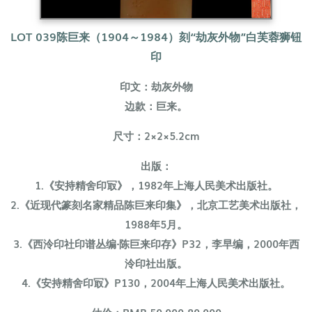
LOT 039
陈巨来（1904～1984）
刻“劫灰外物”白芙蓉狮钮
印
印文：劫灰外物
边款：巨来。
尺寸：2×2×5.2cm
出版：
1.《安持精舍印冣》，1982年上海人民美术出版社。
2.《近现代篆刻名家精品陈巨来印集》，北京工艺美术出版社，
1988年5月。
3.《西泠印社印谱丛编·陈巨来印存》P32，李早编，2000年西
泠印社出版。
4.《安持精舍印冣》P130，2004年上海人民美术出版社。