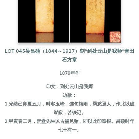
LOT 045
吴昌硕（1844～1927）
刻“到处云山是我师”青田
石方章
1879年作
印文：到处云山是我师
边款：
1.光绪己卯夏五月，时客玉峰，连旬梅雨，羁愁逼人，作此以破
岑寂，苦铁记。
2.甲寅春二月，阮盦先生以古墨见贻，即以此印奉报。昌硕时年
七十有一。