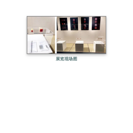
展览现场图
陈巨来先生篆刻为近世所瞩，尤以元朱文冠绝印坛，
其《安持人物索忆》整理出版后再次引以哗然重回世
人之眼，其生平轶事之多非普通印家所能及。陈公巨
来元朱文印风为世所重故掩盖了其他创作面貌，其临
古亦是一绝，上溯周秦小玺、两汉白文，中及宋元朱
文、下致明人汪关等，取法之广格调古雅。此方正是