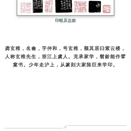
印蜕及边款
龚玄稚，名龠，字仲和，号玄稚，额其居曰紫云楼，
人称玄稚先生，浙江上虞人。克承家学，髫龄能作擘
窠书。少年走沪上，从篆刻大家陈巨来学印。
费龙丁，字剑石，号云楼子，又号佛耶居士，江苏松
江（今属上海市）人。兼擅诗、书画、篆刻，为早期
南社社员、西泠印社社员。