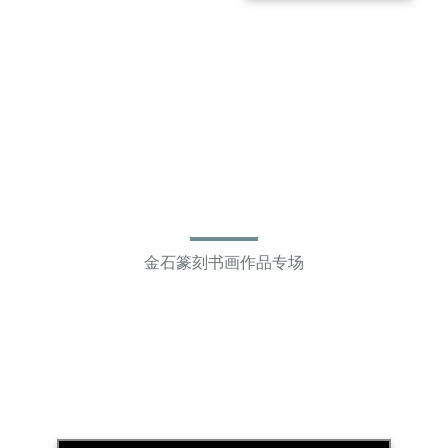
长乐未央
金石篆刻书画作品专场
○
○