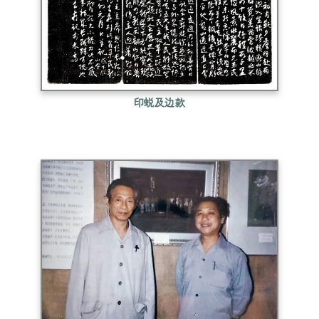
印蜕及边款