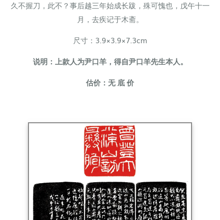
久不握刀，此不？事后越三年始成长跋，殊可愧也，戊午十一
月，去疾记于木斋。
尺寸：
3.9×3.9×7.3cm
说明：上款人为尹口羊，得自尹口羊先生本人。
估价：无 底 价