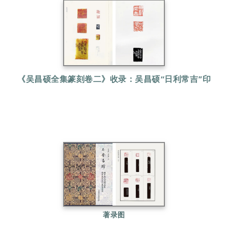
《吴昌硕全集篆刻卷二》收录：吴昌硕“日利常吉”印
缶翁边款：此汉凿印之最古者，缶庐记。
著录图