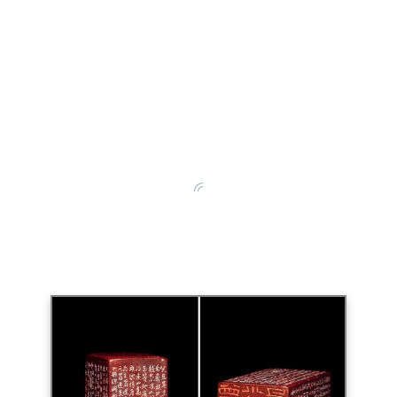
其一九四六年所作仿汉白文之经典，印材选用青田冻
石磨制的六面平方章，风格端庄大气，篆刻线条古茂
醇厚与印石相得益彰，四字白文“日利常吉”词意吉祥
喜闻乐见。边款塙斋较一般常用落款较少见。综上所
鉴为陈氏之精品，足以垂范于后世。