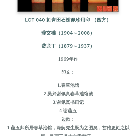
LOT 040
刻青田石谢佩珍用印 （四方）
龚玄稚（1904～2008）
费龙丁（1879～1937）
1969年作
印文：
1.春草池馆
2.吴兴谢佩真春草池馆藏
3.谢佩真书画记
4.谢蕴五
边款：
1.蕴五师所居春草池馆，涤舸先生既为之图矣，玄稚更刻之以
印。己酉三月十六于申江。