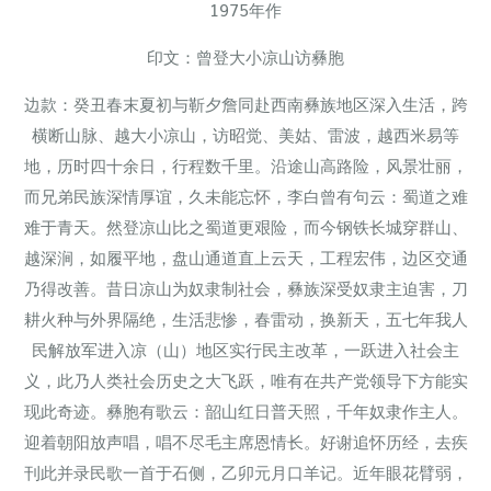
1975年作
印文：曾登大小凉山访彝胞
边款：癸丑春末夏初与靳夕詹同赴西南彝族地区深入生活，跨
横断山脉、越大小凉山，访昭觉、美姑、雷波，越西米易等
地，历时四十余日，行程数千里。沿途山高路险，风景壮丽，
而兄弟民族深情厚谊，久未能忘怀，李白曾有句云：蜀道之难
难于青天。然登凉山比之蜀道更艰险，而今钢铁长城穿群山、
越深涧，如履平地，盘山通道直上云天，工程宏伟，边区交通
乃得改善。昔日凉山为奴隶制社会，彝族深受奴隶主迫害，刀
耕火种与外界隔绝，生活悲惨，春雷动，换新天，五七年我人
民解放军进入凉（山）地区实行民主改革，一跃进入社会主
义，此乃人类社会历史之大飞跃，唯有在共产党领导下方能实
现此奇迹。彝胞有歌云：韶山红日普天照，千年奴隶作主人。
迎着朝阳放声唱，唱不尽毛主席恩情长。好谢追怀历经，去疾
刊此并录民歌一首于石侧，乙卯元月口羊记。近年眼花臂弱，