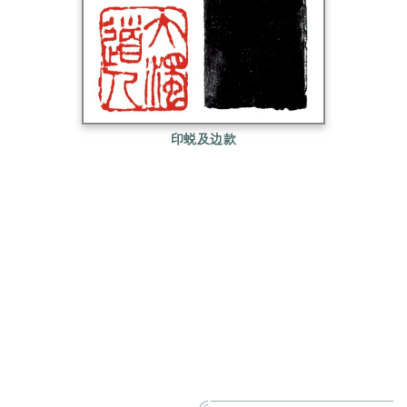
印蜕及边款
王个簃，名贤，字启之，号个簃，室名霜荼阁、还砚
楼，江苏海门人。吴昌硕入室弟子，工诗词书画，善
写意花卉，恪守师法，笔墨酣厚，喜以篆籀法、草法
写藤本植物。曾任上海美协副主席、上海中国画院副
院长、西泠印社副社长。