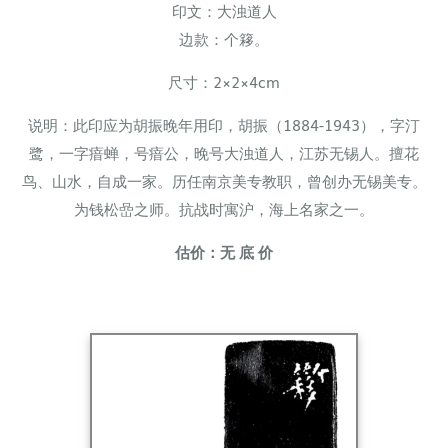
印文：大浊道人
边款：个簃。
尺寸：
2×2×4cm
说明：此印应为胡振晚年用印，胡振（1884-1943），字汀
鹭，一字瘖蝉，号瘖公，晚号大浊道人，江苏无锡人。擅花
鸟、山水，自成一家。历任南京美专教职，曾创办无锡美专。
为钱松嵒之师。抗战时寓沪，海上名家之一。
估价：无 底 价