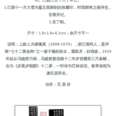
2.己酉十一月大雪为蕴五我师刻此收藏印，时我师将之南浔也，
玄稚并记。
3.龙丁制。
尺寸：1.8×1.8×4.2cm；余尺寸不一
说明：上款人为谢佩真（1898-1979），浙江湖州人，是浔
商“七十二黄金狗”之一谢子楠的孙女，通医术，好戏曲，1929
年起从冯超然习画，冯超然曾连续十二年岁首赠其三尺条幅，
合为《岁星岁朝图》十二屏，一时传为艺林佳话。春草池馆为
谢氏居所名。
估价：无 底 价