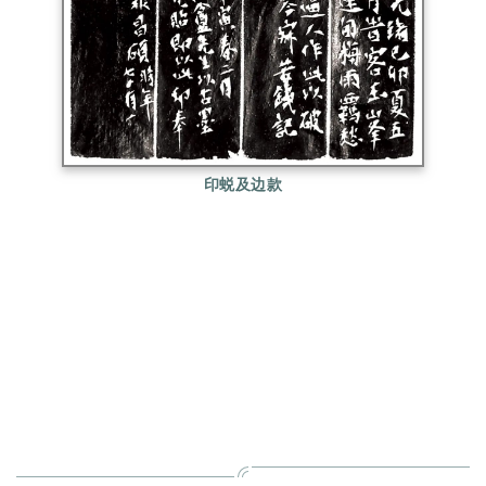
印蜕及边款
吴昌硕，原名俊，后改俊卿，字昌硕，又字仓石，号
缶庐、缶道人、苦铁，又署破荷、大聋等，浙江安吉
人。诗、书、画、印皆精，为一代艺术大师，近代六
十名家之一。西泠印社首任社长。