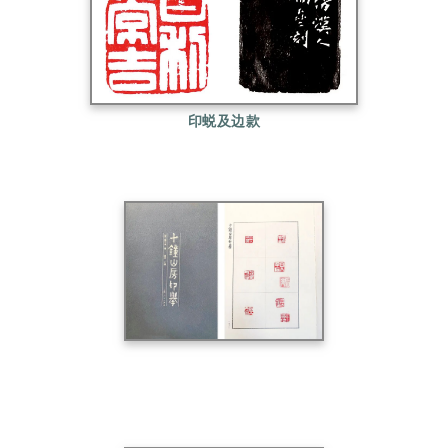
印蜕及边款
《十钟山房印举》内收录“日利常吉”汉印