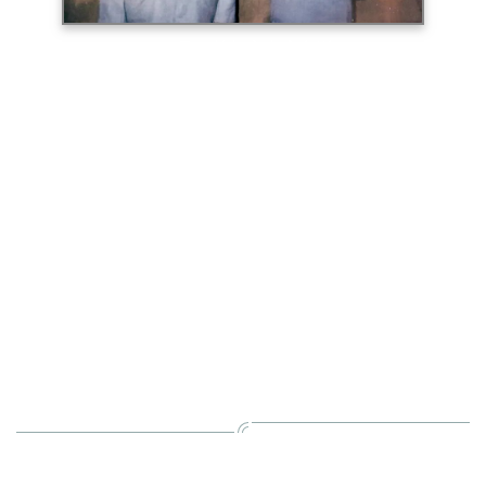
▲ 尹口羊与方去疾合影
方去疾，初名文俊，字正孚、超北，号之木，别署木
斋、四角亭长。浙江温州人。1934年定居上海，
1947年加入西泠印社。他在创作上一开始就以秦隶
和诏版书作为根基，取法高古，所涉广泛，刀笔精
湛。廿五岁时已有《去疾印稿》见刊，所编《明清篆
刻流派印谱》影响深远。生前曾任中国书法家协会副
主席，西泠印社副社长、上海市文联副席等职。