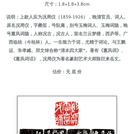
尺寸：1.8×1.8×3.8cm
说明：上款人应为况周仪（1859-1926），晚清官员、词人。
原名况周仪，字夔笙，号阮庵，别号玉梅词人、玉梅词隐，晚
号蕙风词隐，人称况古，况古人，室名兰云梦楼，西庐等。广
西临桂（今桂林）人。一生致力于词，尤精于词论。与王鹏
运、朱孝臧、郑文焯合称“清末四大家”。著有《蕙风词》、
《蕙风词话》，况周仪为著名篆刻艺术大师陈巨来岳丈。
估价：无 底 价